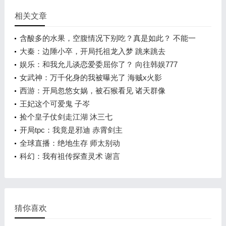
相关文章
含酸多的水果，空腹情况下别吃？真是如此？ 不能一
概而论！
大秦：边陲小卒，开局托祖龙入梦 跳来跳去
娱乐：和我允儿谈恋爱委屈你了？ 向往韩娱777
女武神：万千化身的我被曝光了 海贼x火影
西游：开局忽悠女娲，被石猴看见 诸天群像
王妃这个可爱鬼 子岑
捡个皇子仗剑走江湖 沐三七
开局tpc：我竟是邪迪 赤霄剑主
全球直播：绝地生存 师太别动
科幻：我有祖传探查灵术 谢言
猜你喜欢