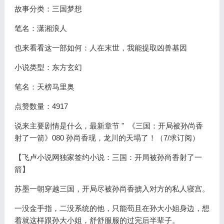
故事分类：三国梦想
笔名：潇湘浪人
也来看看这一部如何：人在末世，我能提取凶兽基因
小说类型：东方玄幻
笔名：天榜马里奥
点赞数量：4917
说来主要剧情是什么，最新章节 " 《三国：开局被孙尚香
射了一箭》080 孙尚香现，龙川的天塌了！（7/求订阅）
【飞卢小说网独家签约小说：三国：开局被孙尚香射了一
箭】
苏墨一朝穿越三国，开局尽被孙尚香掳入对方的私人寝宫。
一没金手指，二没系统的他，只能苟且在孙大小姐身边，想
着就这样跟孙大小姐，舒舒服服的过完后半辈子。