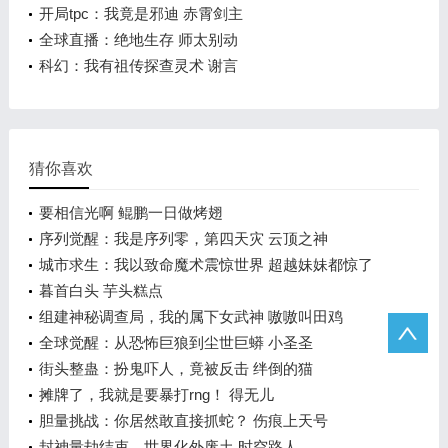
开局tpc：我竟是邪迪 赤霄剑主
全球直播：绝地生存 师太别动
科幻：我有祖传探查灵术 谢言
猜你喜欢
要相信光啊 鲲鹏一日做烤翅
序列觉醒：我是序列零，第四天灾 云顶之神
城市求生：我以致命魔术震惊世界 超越妹妹都惊了
暮首白头 芋头糕点
组建神秘调查局，我的属下女武神 嗷嗷叫田鸡
全球觉醒：从恐怖巨狼到尘世巨蟒 小圣圣
街头整蛊：扮鬼吓人，竟被反击 绊倒的猫
摊牌了，我就是要暴打rng！ 得无儿
胆量挑战：你居然敢直接抓蛇？ 伤痕上天号
封神量劫结束，世界化外废土 时空路人