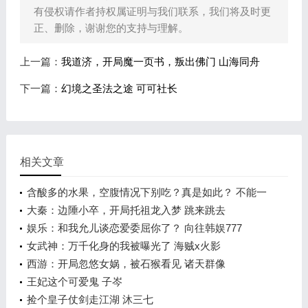
有侵权请作者持权属证明与我们联系，我们将及时更
正、删除，谢谢您的支持与理解。
上一篇：
我道济，开局魔一页书，叛出佛门 山海同舟
下一篇：
幻境之圣法之途 可可社长
相关文章
含酸多的水果，空腹情况下别吃？真是如此？ 不能一
概而论！
大秦：边陲小卒，开局托祖龙入梦 跳来跳去
娱乐：和我允儿谈恋爱委屈你了？ 向往韩娱777
女武神：万千化身的我被曝光了 海贼x火影
西游：开局忽悠女娲，被石猴看见 诸天群像
王妃这个可爱鬼 子岑
捡个皇子仗剑走江湖 沐三七