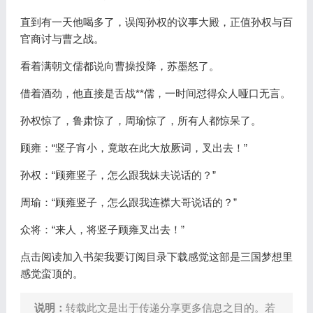
直到有一天他喝多了，误闯孙权的议事大殿，正值孙权与百
官商讨与曹之战。
看着满朝文儒都说向曹操投降，苏墨怒了。
借着酒劲，他直接是舌战**儒，一时间怼得众人哑口无言。
孙权惊了，鲁肃惊了，周瑜惊了，所有人都惊呆了。
顾雍：“竖子宵小，竟敢在此大放厥词，叉出去！”
孙权：“顾雍竖子，怎么跟我妹夫说话的？”
周瑜：“顾雍竖子，怎么跟我连襟大哥说话的？”
众将：“来人，将竖子顾雍叉出去！”
点击阅读加入书架我要订阅目录下载感觉这部是三国梦想里
感觉蛮顶的。
说明：
转载此文是出于传递分享更多信息之目的。若