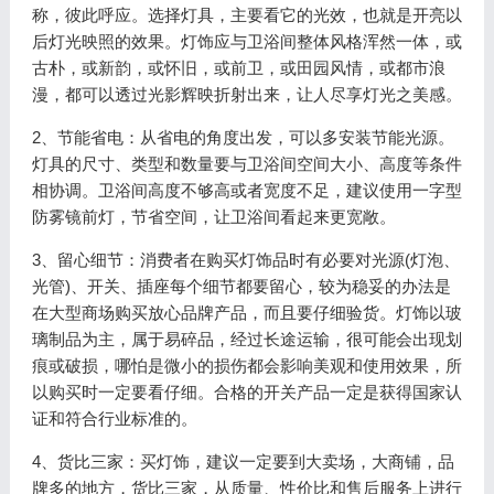
称，彼此呼应。选择灯具，主要看它的光效，也就是开亮以
后灯光映照的效果。灯饰应与卫浴间整体风格浑然一体，或
古朴，或新韵，或怀旧，或前卫，或田园风情，或都市浪
漫，都可以透过光影辉映折射出来，让人尽享灯光之美感。
2、节能省电：从省电的角度出发，可以多安装节能光源。
灯具的尺寸、类型和数量要与卫浴间空间大小、高度等条件
相协调。卫浴间高度不够高或者宽度不足，建议使用一字型
防雾镜前灯，节省空间，让卫浴间看起来更宽敞。
3、留心细节：消费者在购买灯饰品时有必要对光源(灯泡、
光管)、开关、插座每个细节都要留心，较为稳妥的办法是
在大型商场购买放心品牌产品，而且要仔细验货。灯饰以玻
璃制品为主，属于易碎品，经过长途运输，很可能会出现划
痕或破损，哪怕是微小的损伤都会影响美观和使用效果，所
以购买时一定要看仔细。合格的开关产品一定是获得国家认
证和符合行业标准的。
4、货比三家：买灯饰，建议一定要到大卖场，大商铺，品
牌多的地方，货比三家，从质量、性价比和售后服务上进行