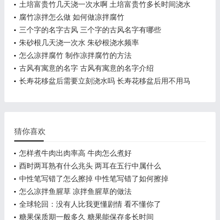
土培富贵竹几天浇一次水啊 土培富贵竹多长时间浇水
一次
腐竹凉拌怎么做 如何做凉拌腐竹
三个字的名字古风 三个字的古风名字有哪些
朱砂根几天浇一次水 朱砂根浇水频率
怎么凉拌腐竹 制作凉拌腐竹的方法
古风有寓意的名字 古风有寓意的名字介绍
长寿花移盆后需要立刻浇水吗 长寿花移盆后用不用马
上浇水
猜你喜欢
怎样煮牛肉出肉率高 牛肉怎么煮好
酉时两耳熟有什么兆头 两耳在五行中属什么
中性笔写错了怎么擦掉 中性笔写错了如何擦掉
怎么凉拌鱼腥草 凉拌鱼腥草的做法
全球轮回：没有人比我更懂剧情 看不懂你了
糖果保质期一般多久 糖果能保存多长时间