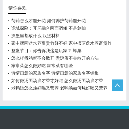
猜你喜欢
芍药怎么才能开花 如何养护芍药能开花
诡域探险：开局融合两面宿傩 不是剑仙
汉堡里都放什么 汉堡材料
家中摆两盆水养富贵竹好不好 家中摆两盆水养富贵竹
可以吗
整蛊节目：你告诉我这是玩家？ 蜂巢
怎么样煮鸡蛋不会散开 煮鸡蛋不会散开的方法
家常菜怎么做好吃 家常菜有哪些
诗情画意的家族名字 诗情画意的家族名字锦集
如何做汤面汤底才香才好吃 怎么做汤面汤底才香
老鸭汤怎么炖好喝又营养 老鸭汤如何炖好喝又营养