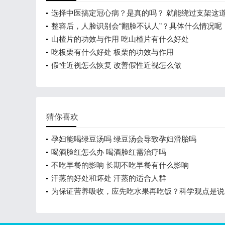
选择中医搞定冠心病？是真的吗？ 就能绕过支架这
整容后，人脸识别会“翻脸不认人”？具体什么情况呢
山楂片的功效与作用 吃山楂片有什么好处
吃板栗有什么好处 板栗的功效与作用
假性近视怎么恢复 改善假性近视怎么做
猜你喜欢
孕妇能喝绿豆汤吗 绿豆汤会导致孕妇滑胎吗
喝酒脸红怎么办 喝酒脸红需治疗吗
不吃早餐的影响 长期不吃早餐有什么影响
汗蒸的好处和坏处 汗蒸的适合人群
为保证营养吸收，应先吃水果再吃饭？科学观点是说..
言乱语！