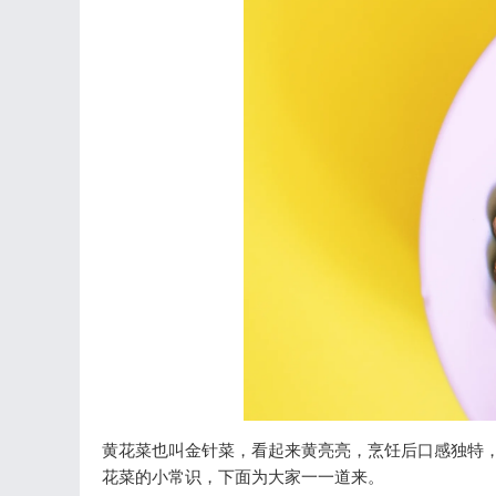
黄花菜也叫金针菜，看起来黄亮亮，烹饪后口感独特，
花菜的小常识，下面为大家一一道来。