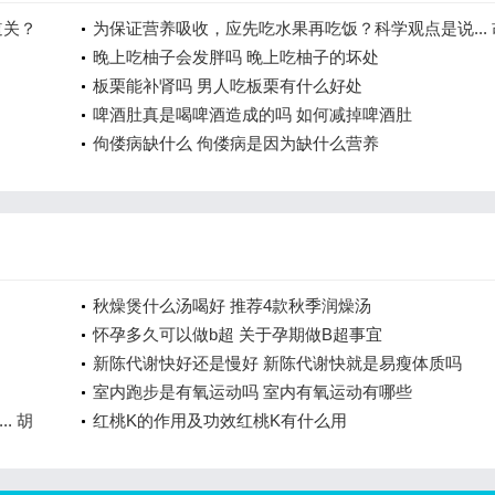
道关？
为保证营养吸收，应先吃水果再吃饭？科学观点是说... 
言乱语！
晚上吃柚子会发胖吗 晚上吃柚子的坏处
板栗能补肾吗 男人吃板栗有什么好处
啤酒肚真是喝啤酒造成的吗 如何减掉啤酒肚
佝偻病缺什么 佝偻病是因为缺什么营养
秋燥煲什么汤喝好 推荐4款秋季润燥汤
怀孕多久可以做b超 关于孕期做B超事宜
新陈代谢快好还是慢好 新陈代谢快就是易瘦体质吗
室内跑步是有氧运动吗 室内有氧运动有哪些
. 胡
红桃K的作用及功效红桃K有什么用