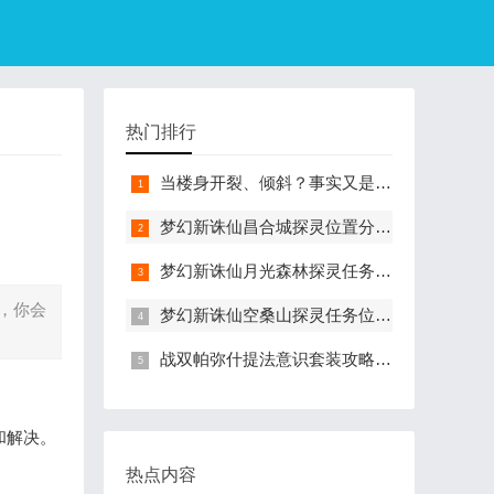
热门排行
当楼身开裂、倾斜？事实又是什么? 建筑物还能用吗？
梦幻新诛仙昌合城探灵位置分享 梦幻新诛仙昌合城探灵在哪里
梦幻新诛仙月光森林探灵任务位置 梦幻新诛仙月光森林探灵任务怎么做
，你会
梦幻新诛仙空桑山探灵任务位置汇总 梦幻新诛仙空桑山探灵任务怎么完成
战双帕弥什提法意识套装攻略 战双帕弥什提法意识套装效果怎么样
和解决。
热点内容