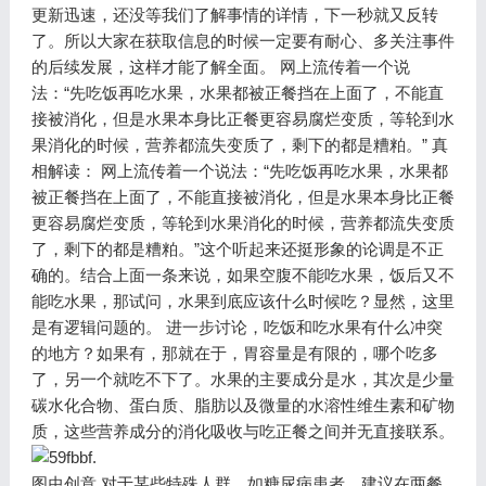
更新迅速，还没等我们了解事情的详情，下一秒就又反转
了。所以大家在获取信息的时候一定要有耐心、多关注事件
的后续发展，这样才能了解全面。 网上流传着一个说
法：“先吃饭再吃水果，水果都被正餐挡在上面了，不能直
接被消化，但是水果本身比正餐更容易腐烂变质，等轮到水
果消化的时候，营养都流失变质了，剩下的都是糟粕。” 真
相解读： 网上流传着一个说法：“先吃饭再吃水果，水果都
被正餐挡在上面了，不能直接被消化，但是水果本身比正餐
更容易腐烂变质，等轮到水果消化的时候，营养都流失变质
了，剩下的都是糟粕。”这个听起来还挺形象的论调是不正
确的。结合上面一条来说，如果空腹不能吃水果，饭后又不
能吃水果，那试问，水果到底应该什么时候吃？显然，这里
是有逻辑问题的。 进一步讨论，吃饭和吃水果有什么冲突
的地方？如果有，那就在于，胃容量是有限的，哪个吃多
了，另一个就吃不下了。水果的主要成分是水，其次是少量
碳水化合物、蛋白质、脂肪以及微量的水溶性维生素和矿物
质，这些营养成分的消化吸收与吃正餐之间并无直接联系。
图虫创意 对于某些特殊人群，如糖尿病患者，建议在两餐