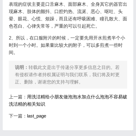
表现的症状主要是口舌麻木、面部麻木、全身其它的器官出
现麻木、肢体的颤抖、口腔灼热、流涎、恶心、呕吐、头
晕、眼花、心慌、烦躁，而且还有呼吸困难、瞳孔散大、面
色苍白、心律失常等，严重的可以引起死亡。
2、所以，在口服附片的时候，一定要先用开水煎煮半个小
时到一个小时。如果量比较大的附子，可以多煎煮一些时
间。
说明：
转载此文是出于传递分享更多信息之目的。若
有侵权请作者持权属证明与我们联系，我们将及时更
正、删除，谢谢您的支持与理解。
上一篇：
用洗洁精给小朋友做泡泡水加点什么泡泡不容易破
洗洁精的相关知识
下一篇：
last_page